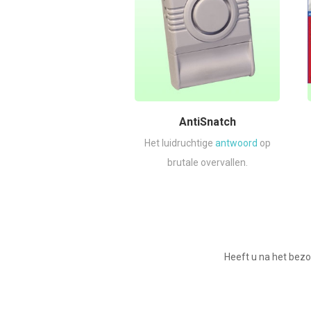
AntiSnatch
Het luidruchtige
antwoord
op
brutale overvallen.
Heeft u na het bezo